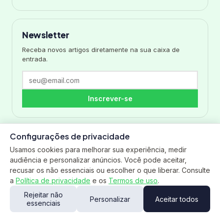
Newsletter
Receba novos artigos diretamente na sua caixa de
entrada.
Inscrever-se
Configurações de privacidade
Usamos cookies para melhorar sua experiência, medir
audiência e personalizar anúncios. Você pode aceitar,
recusar os não essenciais ou escolher o que liberar. Consulte
Equipe Tarefio
a
Política de privacidade
e os
Termos de uso
.
Especialistas em Gestão Empresarial
Rejeitar não
Personalizar
Aceitar todos
essenciais
Nossa equipe é especializada em soluções de gestão
empresarial, oferecendo expertise em ERP, automação